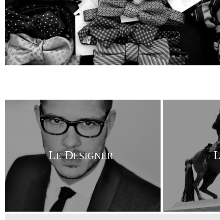
L
D
E
ESIGNER